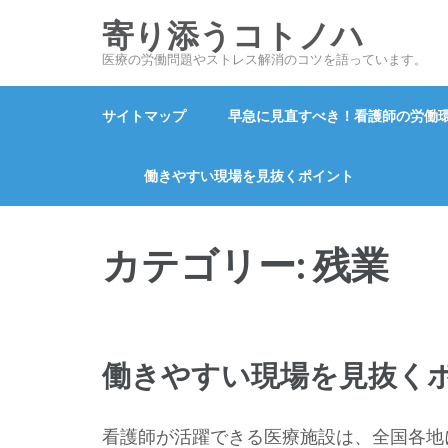
コ
寄り添うコトノハ
ン
医療の労働問題やストレス解消のコツを語っています。
テ
ン
サイトマップ
早急に見直すべき！看護師の労働
ツ
へ
ス
働きやすい現場を見抜くポイント
キ
ッ
カテゴリー:
残業
プ
(Enter
を
押
す)
働きやすい現場を見抜く
看護師が活躍できる医療施設は、全国各地に