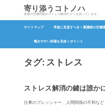
コ
寄り添うコトノハ
ン
医療の労働問題やストレス解消のコツを語っています。
テ
ン
サイトマップ
早急に見直すべき！看護師の労働
ツ
へ
ス
働きやすい現場を見抜くポイント
キ
ッ
タグ:
ストレス
プ
(Enter
を
押
す)
ストレス解消の鍵は誰か
仕事のプレッシャー、人間関係の不和など、