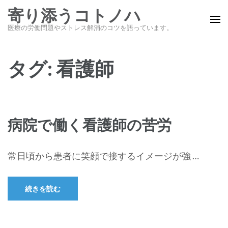
コ
寄り添うコトノハ
ン
医療の労働問題やストレス解消のコツを語っています。
テ
ン
ツ
タグ:
看護師
へ
ス
キ
ッ
病院で働く看護師の苦労
プ
(Enter
常日頃から患者に笑顔で接するイメージが強 …
を
押
す)
続きを読む